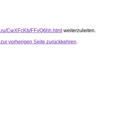
fb.ru/CwXFcKb/FFvQ6hh.html
weiterzuleiten.
u
zur vorherigen Seite zurückkehren
.