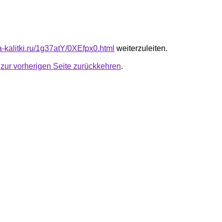
ta-kalitki.ru/1g37atY/0XEfpx0.html
weiterzuleiten.
u
zur vorherigen Seite zurückkehren
.