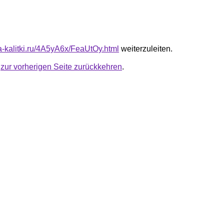
ta-kalitki.ru/4A5yA6x/FeaUtOy.html
weiterzuleiten.
u
zur vorherigen Seite zurückkehren
.