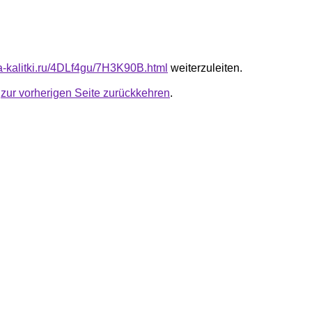
ta-kalitki.ru/4DLf4gu/7H3K90B.html
weiterzuleiten.
u
zur vorherigen Seite zurückkehren
.