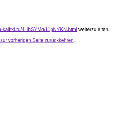
ota-kalitki.ru/4HbSYMq/11pNYKN.html
weiterzuleiten.
u
zur vorherigen Seite zurückkehren
.