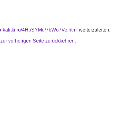
ota-kalitki.ru/4HbSYMq/7bWo7Ve.html
weiterzuleiten.
u
zur vorherigen Seite zurückkehren
.