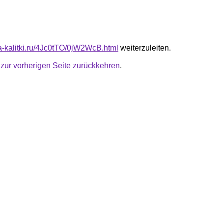
ta-kalitki.ru/4Jc0tTO/0jW2WcB.html
weiterzuleiten.
u
zur vorherigen Seite zurückkehren
.