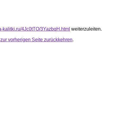
ta-kalitki.ru/4Jc0tTO/3YazbqH.html
weiterzuleiten.
u
zur vorherigen Seite zurückkehren
.