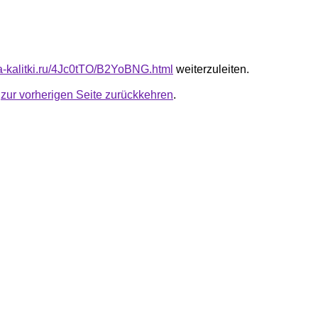
ota-kalitki.ru/4Jc0tTO/B2YoBNG.html
weiterzuleiten.
u
zur vorherigen Seite zurückkehren
.