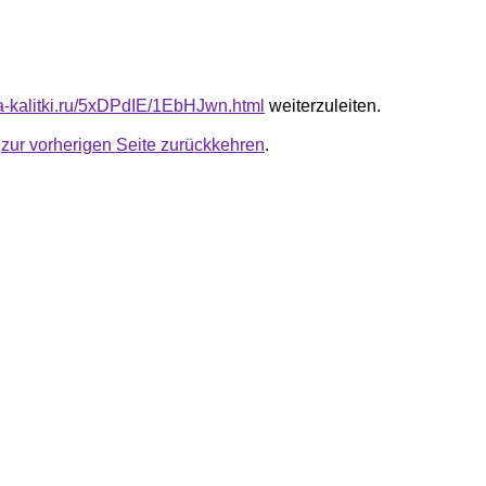
ota-kalitki.ru/5xDPdIE/1EbHJwn.html
weiterzuleiten.
u
zur vorherigen Seite zurückkehren
.