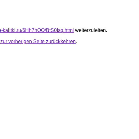
ta-kalitki.ru/6Hh7hOO/BtS0Isq.html
weiterzuleiten.
u
zur vorherigen Seite zurückkehren
.