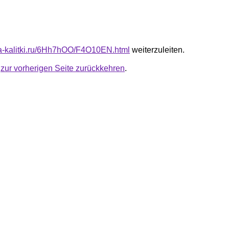
ota-kalitki.ru/6Hh7hOO/F4O10EN.html
weiterzuleiten.
u
zur vorherigen Seite zurückkehren
.