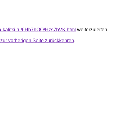
ota-kalitki.ru/6Hh7hOO/Hzs7bVK.html
weiterzuleiten.
u
zur vorherigen Seite zurückkehren
.