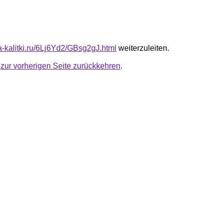
ta-kalitki.ru/6Lj6Yd2/GBsg2gJ.html
weiterzuleiten.
u
zur vorherigen Seite zurückkehren
.