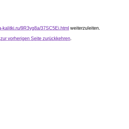
ta-kalitki.ru/9R3yg8a/37SC5Ei.html
weiterzuleiten.
u
zur vorherigen Seite zurückkehren
.