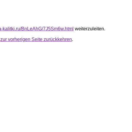
ota-kalitki.ru/BnLeAhG/7J5Sm6w.html
weiterzuleiten.
u
zur vorherigen Seite zurückkehren
.