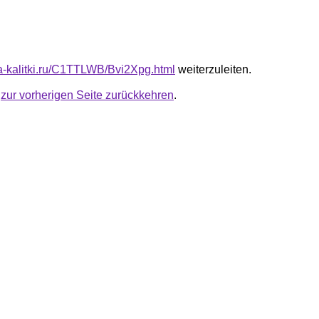
ota-kalitki.ru/C1TTLWB/Bvi2Xpg.html
weiterzuleiten.
u
zur vorherigen Seite zurückkehren
.