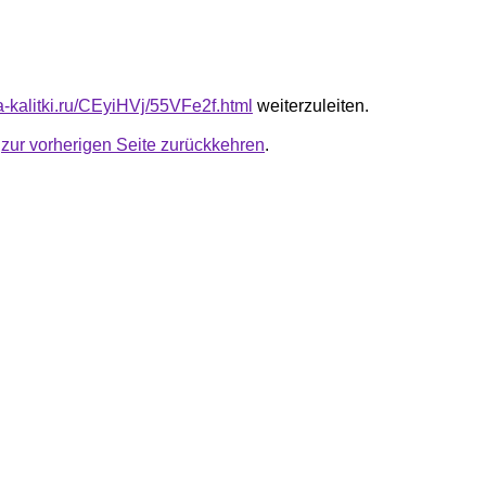
ta-kalitki.ru/CEyiHVj/55VFe2f.html
weiterzuleiten.
u
zur vorherigen Seite zurückkehren
.