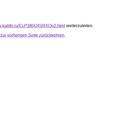
ota-kalitki.ru/CcP3t8X/4SRXOo2.html
weiterzuleiten.
u
zur vorherigen Seite zurückkehren
.