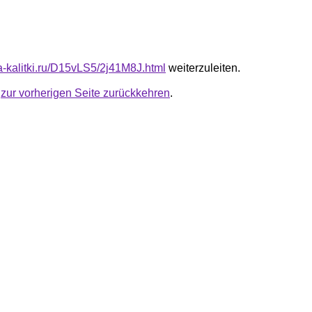
ta-kalitki.ru/D15vLS5/2j41M8J.html
weiterzuleiten.
u
zur vorherigen Seite zurückkehren
.