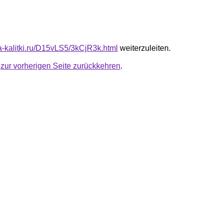
ta-kalitki.ru/D15vLS5/3kCjR3k.html
weiterzuleiten.
u
zur vorherigen Seite zurückkehren
.