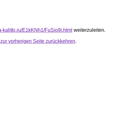
ta-kalitki.ru/E1kKNh1/FuSio9i.html
weiterzuleiten.
u
zur vorherigen Seite zurückkehren
.