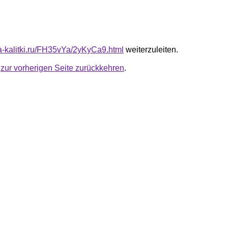
ta-kalitki.ru/FH35vYa/2yKyCa9.html
weiterzuleiten.
u
zur vorherigen Seite zurückkehren
.