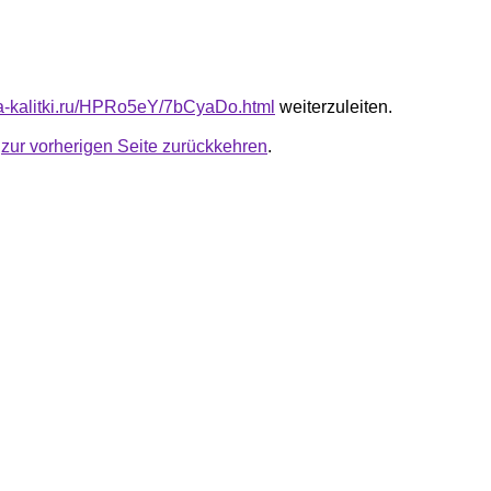
ota-kalitki.ru/HPRo5eY/7bCyaDo.html
weiterzuleiten.
u
zur vorherigen Seite zurückkehren
.